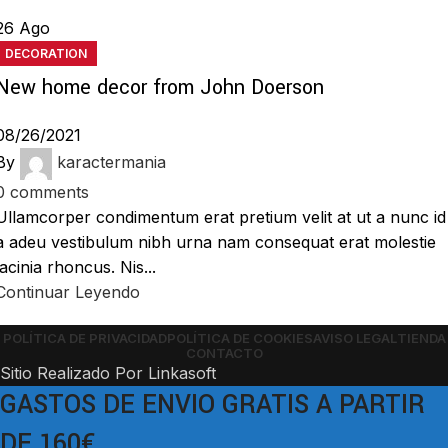
26
Ago
DECORATION
New home decor from John Doerson
08/26/2021
By
karactermania
0
comments
Ullamcorper condimentum erat pretium velit at ut a nunc id
a adeu vestibulum nibh urna nam consequat erat molestie
lacinia rhoncus. Nis...
Continuar Leyendo
POLÍTICA DE PRIVACIDAD
POLÍTICA DE COOKIES
AVISO LEGAL
TIENDA
CONTACTO
Sitio Realizado Por Linkasoft
GASTOS DE ENVIO GRATIS A PARTIR
DE 160€