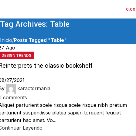
0.0
Tag Archives: Table
Inicio
Posts Tagged "Table"
27
Ago
DESIGN TRENDS
Reinterprets the classic bookshelf
08/27/2021
By
karactermania
0
comments
Aliquet parturient scele risque scele risque nibh pretium
parturient suspendisse platea sapien torquent feugiat
parturient hac amet. Vo...
Continuar Leyendo