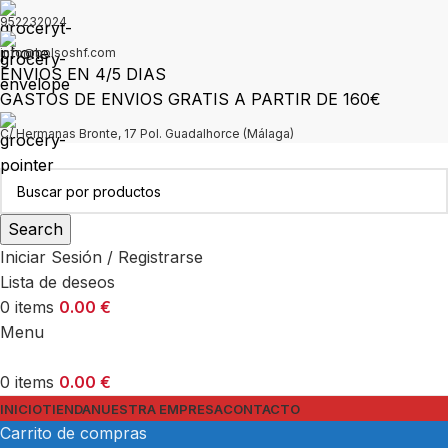
952232024
info@bolsoshf.com
ENVIOS EN 4/5 DIAS
GASTOS DE ENVIOS GRATIS A PARTIR DE 160€
C/ Hermanas Bronte, 17 Pol. Guadalhorce (Málaga)
Search
Iniciar Sesión / Registrarse
Lista de deseos
0
items
0.00
€
Menu
0
items
0.00
€
INICIO
TIENDA
NUESTRA EMPRESA
CONTACTO
Carrito de compras