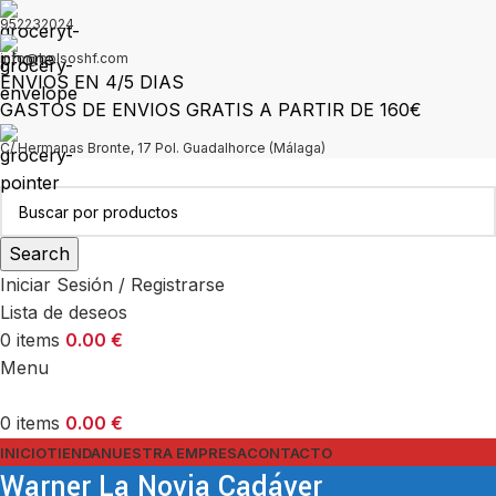
952232024
info@bolsoshf.com
ENVIOS EN 4/5 DIAS
GASTOS DE ENVIOS GRATIS A PARTIR DE 160€
C/ Hermanas Bronte, 17 Pol. Guadalhorce (Málaga)
Search
Iniciar Sesión / Registrarse
Lista de deseos
0
items
0.00
€
Menu
0
items
0.00
€
INICIO
TIENDA
NUESTRA EMPRESA
CONTACTO
Warner La Novia Cadáver